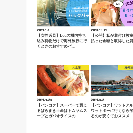
2019.1.3
2018.12.19
【女性必見】Lccの機内持ち
【公開】私が着付け教
込み荷物だけで海外旅行に行
払った金額と取得した
くときのおすすめバ…
お土産
海外
2019.4.26
2019.6.2
【バンコク】スーパーで買え
【バンコク】ワットア
るばらまき土産はトムヤムス
ワットポーに行くなら
ープとガパオライスの…
るのが安くておススメ