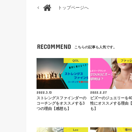
トップページへ
RECOMMEND
こちらの記事も人気です。
QOL
ファッ
2022.3.13
2022.2.27
ストレングスファインダーの
ビズーのジュエリーを4
コーチングをオススメする3
性にオススメする理由
つの理由【感想も】
も】
Lcc
着付