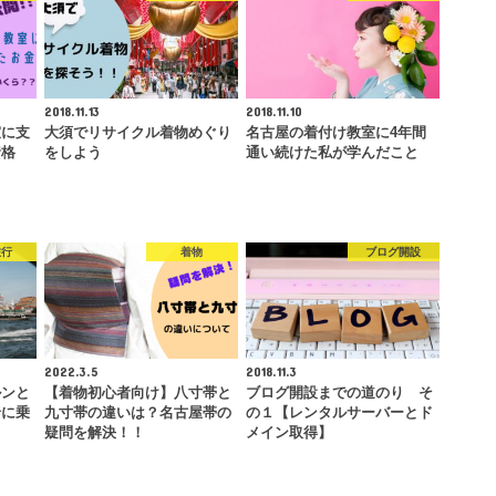
2018.11.13
2018.11.10
室に支
大須でリサイクル着物めぐり
名古屋の着付け教室に4年間
資格
をしよう
通い続けた私が学んだこと
旅行
着物
ブログ開設
2022.3.5
2018.11.3
ルンと
【着物初心者向け】八寸帯と
ブログ開設までの道のり そ
船に乗
九寸帯の違いは？名古屋帯の
の１【レンタルサーバーとド
…
疑問を解決！！
メイン取得】