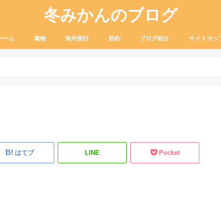
冬みかんのブログ
ホーム
着物
海外旅行
節約
ブログ紹介
サイトマッ
着付け
ふだん着物
リサイクル着物
着物の装い
小物
Lcc
観光
お土産
グルメ
海外のお金
ふるさと納税
セール品
はてブ
LINE
Pocket