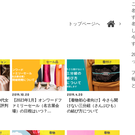
トップページへ
ション
セール品
着付け
2019.10.20
2019.4.20
0代女
【2023年1月】オンワードフ
【着物初心者向け】今さら聞
【評判
ァミリーセール（名古屋会
けない三分紐（さんぶひも）
場）の日程はいつ？…
の結び方について
け
着物
着物