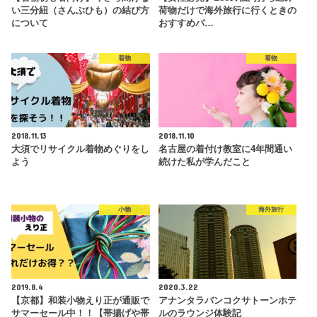
い三分紐（さんぶひも）の結び方
荷物だけで海外旅行に行くときの
について
おすすめバ…
着物
着物
2018.11.13
2018.11.10
大須でリサイクル着物めぐりをし
名古屋の着付け教室に4年間通い
よう
続けた私が学んだこと
小物
海外旅行
2019.8.4
2020.3.22
【京都】和装小物えり正が通販で
アナンタラバンコクサトーンホテ
サマーセール中！！【帯揚げや帯
ルのラウンジ体験記