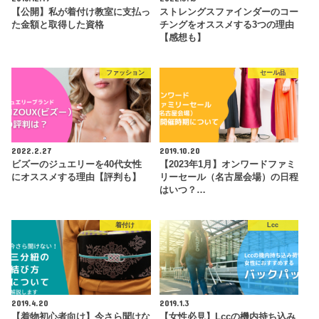
【公開】私が着付け教室に支払っ
ストレングスファインダーのコー
た金額と取得した資格
チングをオススメする3つの理由
【感想も】
ファッション
セール品
2022.2.27
2019.10.20
ビズーのジュエリーを40代女性
【2023年1月】オンワードファミ
にオススメする理由【評判も】
リーセール（名古屋会場）の日程
はいつ？…
着付け
Lcc
2019.4.20
2019.1.3
【着物初心者向け】今さら聞けな
【女性必見】Lccの機内持ち込み