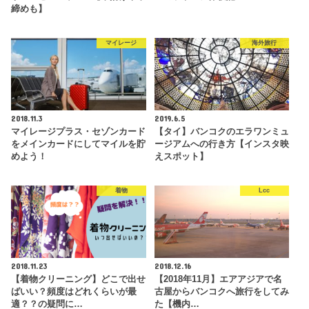
締めも】
マイレージ
海外旅行
2018.11.3
2019.6.5
マイレージプラス・セゾンカード
【タイ】バンコクのエラワンミュ
をメインカードにしてマイルを貯
ージアムへの行き方【インスタ映
めよう！
えスポット】
着物
Lcc
2018.11.23
2018.12.16
【着物クリーニング】どこで出せ
【2018年11月】エアアジアで名
ばいい？頻度はどれくらいが最
古屋からバンコクへ旅行をしてみ
適？？の疑問に…
た【機内…