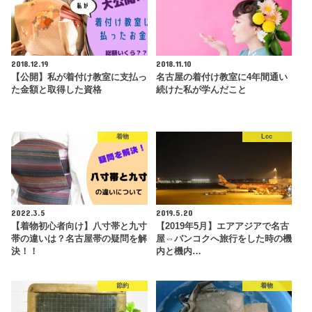
2018.12.19
2018.11.10
【公開】私が着付け教室に支払っ
名古屋の着付け教室に4年間通い
た金額と取得した資格
続けた私が学んだこと
着物
Lcc
2022.3.5
2019.5.20
【着物初心者向け】八寸帯と九寸
【2019年5月】エアアジアで名古
帯の違いは？名古屋帯の疑問を解
屋⇔バンコクへ旅行をした時の機
決！！
内と機内…
節約
着物