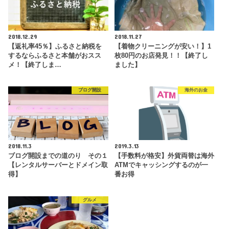
2018.12.29
2018.11.27
【返礼率45％】ふるさと納税を
【着物クリーニングが安い！】1
するならふるさと本舗がおスス
枚80円のお店発見！！【終了し
メ！【終了しま…
ました】
ブログ開設
海外のお金
2018.11.3
2019.3.13
ブログ開設までの道のり その１
【手数料が格安】外貨両替は海外
【レンタルサーバーとドメイン取
ATMでキャッシングするのが一
得】
番お得
グルメ