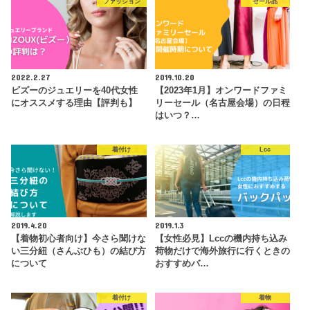
ファッション
セール品
2022.2.27
2019.10.20
ビズーのジュエリーを40代女性
【2023年1月】オンワードファミ
にオススメする理由【評判も】
リーセール（名古屋会場）の日程
はいつ？…
着付け
Lcc
2019.4.20
2019.1.3
【着物初心者向け】今さら聞けな
【女性必見】Lccの機内持ち込み
い三分紐（さんぶひも）の結び方
荷物だけで海外旅行に行くときの
について
おすすめバ…
着付け
着物