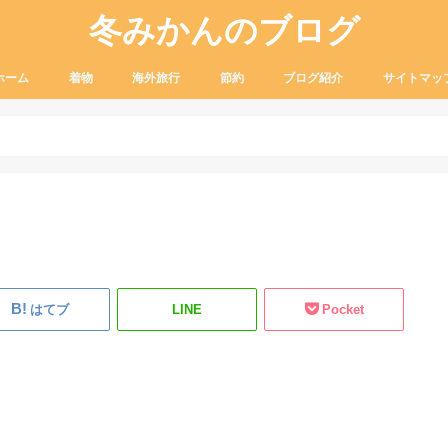
冬みかんのブログ
ホーム
着物
海外旅行
節約
ブログ紹介
サイトマッ
着付け
ふだん着物
リサイクル着物
着物の装い
小物
Lcc
観光
お土産
グルメ
海外のお金
ふるさと納税
セール品
はてブ
LINE
Pocket