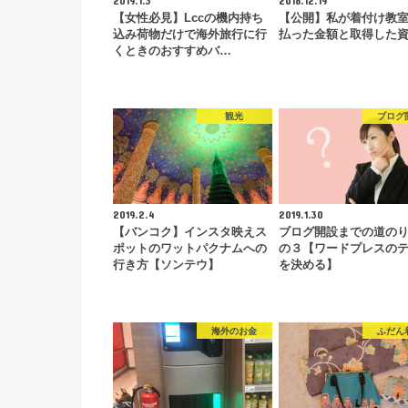
【女性必見】Lccの機内持ち
【公開】私が着付け教
込み荷物だけで海外旅行に行
払った金額と取得した
くときのおすすめバ…
観光
ブログ
2019.2.4
2019.1.30
【バンコク】インスタ映えス
ブログ開設までの道の
ポットのワットパクナムへの
の３【ワードプレスの
行き方【ソンテウ】
を決める】
海外のお金
ふだん