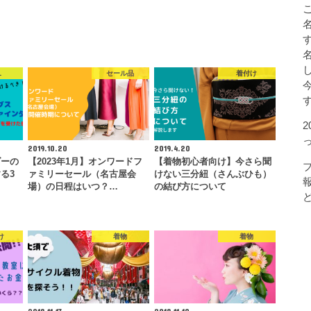
L
セール品
着付け
2019.10.20
2019.4.20
ダーの
【2023年1月】オンワードフ
【着物初心者向け】今さら聞
る3
ァミリーセール（名古屋会
けない三分紐（さんぶひも）
場）の日程はいつ？…
の結び方について
け
着物
着物
2018.11.13
2018.11.10