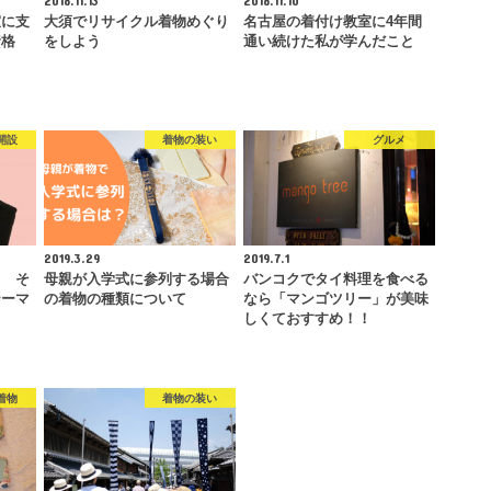
室に支
大須でリサイクル着物めぐり
名古屋の着付け教室に4年間
資格
をしよう
通い続けた私が学んだこと
開設
着物の装い
グルメ
2019.3.29
2019.7.1
り そ
母親が入学式に参列する場合
バンコクでタイ料理を食べる
テーマ
の着物の種類について
なら「マンゴツリー」が美味
しくておすすめ！！
着物
着物の装い