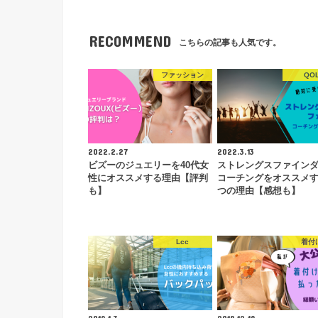
RECOMMEND
こちらの記事も人気です。
ファッション
QO
2022.2.27
2022.3.13
ビズーのジュエリーを40代女
ストレングスファイン
性にオススメする理由【評判
コーチングをオススメす
も】
つの理由【感想も】
Lcc
着付
2019.1.3
2018.12.19