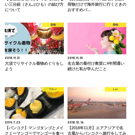
い三分紐（さんぶひも）の結び方
荷物だけで海外旅行に行くときの
について
おすすめバ…
着物
着物
2018.11.13
2018.11.10
大須でリサイクル着物めぐりをし
名古屋の着付け教室に4年間通い
よう
続けた私が学んだこと
グルメ
Lcc
2019.7.25
2018.12.16
【バンコク】マンゴタンゴとメイ
【2018年11月】エアアジアで名
クミーマンゴーでマンゴーを食べ
古屋からバンコクへ旅行をしてみ