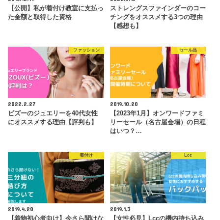
【公開】私が着付け教室に支払っ
ストレングスファインダーのコー
た金額と取得した資格
チングをオススメする3つの理由
【感想も】
ファッション
セール品
2022.2.27
2019.10.20
ビズーのジュエリーを40代女性
【2023年1月】オンワードファミ
にオススメする理由【評判も】
リーセール（名古屋会場）の日程
はいつ？…
着付け
Lcc
2019.4.20
2019.1.3
【着物初心者向け】今さら聞けな
【女性必見】Lccの機内持ち込み