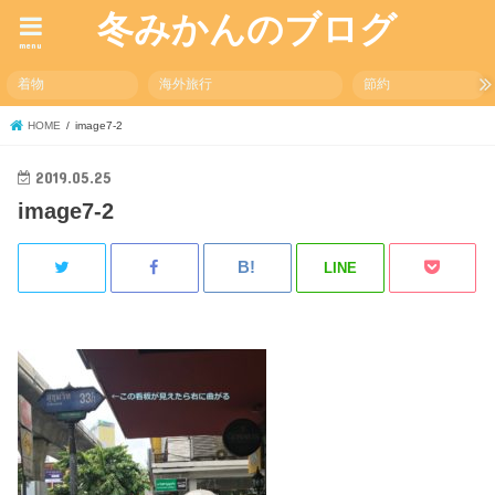
冬みかんのブログ
menu
着物
海外旅行
節約
HOME
image7-2
2019.05.25
image7-2
LINE