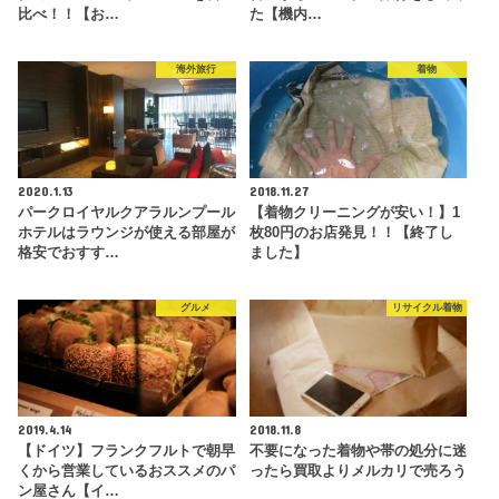
比べ！！【お…
た【機内…
海外旅行
着物
2020.1.13
2018.11.27
パークロイヤルクアラルンプール
【着物クリーニングが安い！】1
ホテルはラウンジが使える部屋が
枚80円のお店発見！！【終了し
格安でおすす…
ました】
グルメ
リサイクル着物
2019.4.14
2018.11.8
【ドイツ】フランクフルトで朝早
不要になった着物や帯の処分に迷
くから営業しているおススメのパ
ったら買取よりメルカリで売ろう
ン屋さん【イ…