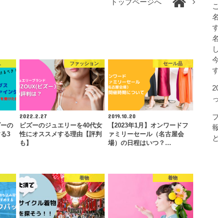
トップページへ
L
ファッション
セール品
2022.2.27
2019.10.20
ダーの
ビズーのジュエリーを40代女
【2023年1月】オンワードフ
る3
性にオススメする理由【評判
ァミリーセール（名古屋会
も】
場）の日程はいつ？…
c
着物
着物