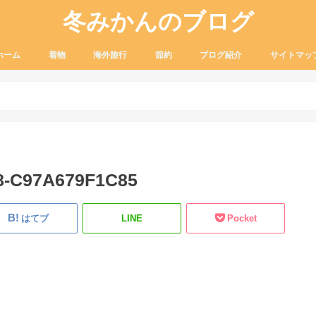
冬みかんのブログ
ホーム
着物
海外旅行
節約
ブログ紹介
サイトマッ
着付け
ふだん着物
リサイクル着物
着物の装い
小物
Lcc
観光
お土産
グルメ
海外のお金
ふるさと納税
セール品
8-C97A679F1C85
はてブ
LINE
Pocket