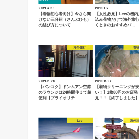
2019.4.20
2019.1.3
【着物初心者向け】今さら聞
【女性必見】Lccの機内
けない三分紐（さんぶひも）
込み荷物だけで海外旅
の結び方について
くときのおすすめバ…
海外旅行
着
2019.2.24
2018.11.27
【バンコク】ドンムアン空港
【着物クリーニングが
のラウンジは24時間使えて超
い！】1枚80円のお店発
便利【プライオリテ…
見！！【終了しました
Lcc
海外