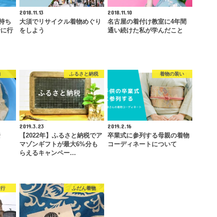
2018.11.13
2018.11.10
持ち
大須でリサイクル着物めぐり
名古屋の着付け教室に4年間
行に行
をしよう
通い続けた私が学んだこと
物
ふるさと納税
着物の装い
2019.3.23
2019.2.16
安
【2022年】ふるさと納税でア
卒業式に参列する母親の着物
マゾンギフトが最大6%分も
コーディネートについて
】
らえるキャンペー…
旅行
ふだん着物