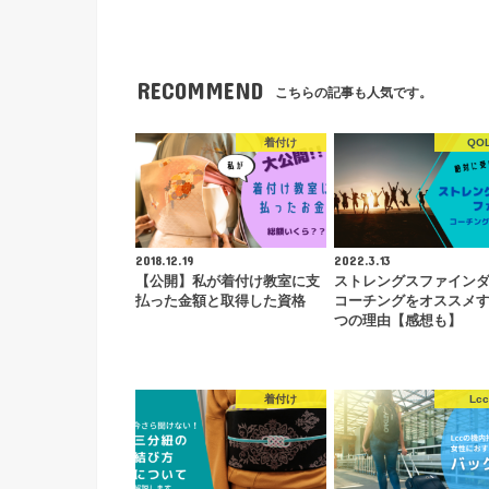
RECOMMEND
こちらの記事も人気です。
着付け
QO
2018.12.19
2022.3.13
【公開】私が着付け教室に支
ストレングスファイン
払った金額と取得した資格
コーチングをオススメす
つの理由【感想も】
着付け
Lc