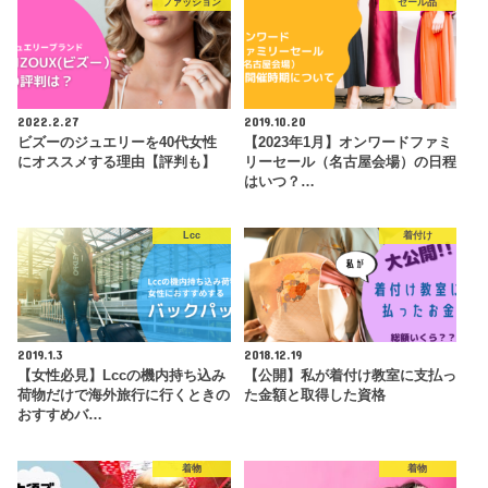
ファッション
セール品
2022.2.27
2019.10.20
ビズーのジュエリーを40代女性
【2023年1月】オンワードファミ
にオススメする理由【評判も】
リーセール（名古屋会場）の日程
はいつ？…
Lcc
着付け
2019.1.3
2018.12.19
【女性必見】Lccの機内持ち込み
【公開】私が着付け教室に支払っ
荷物だけで海外旅行に行くときの
た金額と取得した資格
おすすめバ…
着物
着物