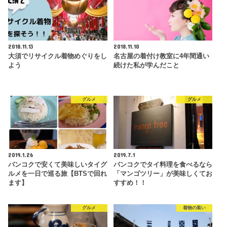
2018.11.13
2018.11.10
大須でリサイクル着物めぐりをし
名古屋の着付け教室に4年間通い
よう
続けた私が学んだこと
グルメ
グルメ
2019.1.26
2019.7.1
バンコクで安くて美味しいタイグ
バンコクでタイ料理を食べるなら
ルメを一日で巡る旅【BTSで回れ
「マンゴツリー」が美味しくてお
ます】
すすめ！！
グルメ
着物の装い