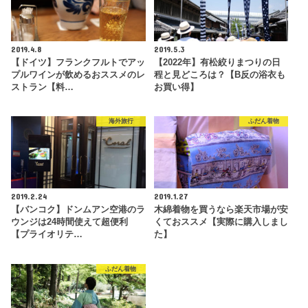
2019.4.8
2019.5.3
【ドイツ】フランクフルトでアッ
【2022年】有松絞りまつりの日
プルワインが飲めるおススメのレ
程と見どころは？【B反の浴衣も
ストラン【料…
お買い得】
海外旅行
ふだん着物
2019.2.24
2019.1.27
【バンコク】ドンムアン空港のラ
木綿着物を買うなら楽天市場が安
ウンジは24時間使えて超便利
くておススメ【実際に購入しまし
【プライオリテ…
た】
ふだん着物