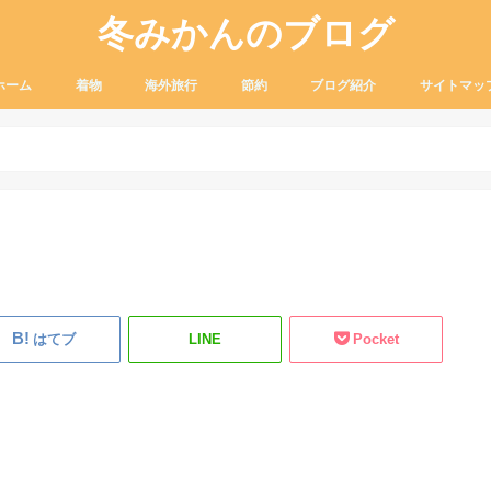
冬みかんのブログ
ホーム
着物
海外旅行
節約
ブログ紹介
サイトマッ
着付け
ふだん着物
リサイクル着物
着物の装い
小物
Lcc
観光
お土産
グルメ
海外のお金
ふるさと納税
セール品
はてブ
LINE
Pocket