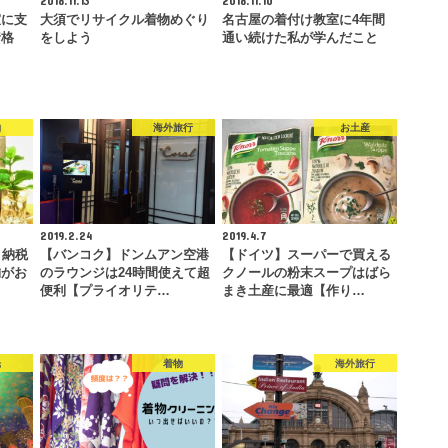
室に支
大須でリサイクル着物めぐり
名古屋の着付け教室に4年間
資格
をしよう
通い続けた私が学んだこと
約
海外旅行
お土産
2019.2.24
2019.4.7
と納税
【バンコク】ドンムアン空港
【ドイツ】スーパーで買える
舗がお
のラウンジは24時間使えて超
クノールの粉末スープはばら
便利【プライオリテ…
まき土産に最適【作り…
光
着物
海外旅行