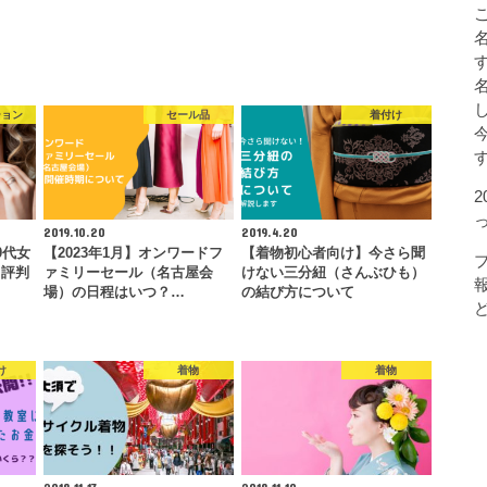
ション
セール品
着付け
2019.10.20
2019.4.20
0代女
【2023年1月】オンワードフ
【着物初心者向け】今さら聞
【評判
ァミリーセール（名古屋会
けない三分紐（さんぶひも）
場）の日程はいつ？…
の結び方について
け
着物
着物
2018.11.13
2018.11.10