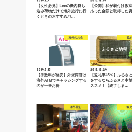
【女性必見】Lccの機内持ち
【公開】私が着付け教
込み荷物だけで海外旅行に行
払った金額と取得した
くときのおすすめバ…
海外のお金
節
2019.3.13
2018.12.29
【手数料が格安】外貨両替は
【返礼率45％】ふるさ
海外ATMでキャッシングする
をするならふるさと本
のが一番お得
ススメ！【終了しま…
海外旅行
観